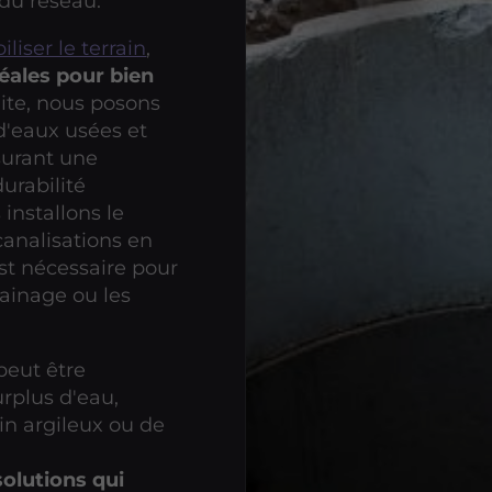
 du réseau.
iliser le terrain
,
déales pour bien
ite, nous posons
'eaux usées et
surant une
urabilité
 installons le
canalisations en
est nécessaire pour
rainage ou les
peut être
urplus d'eau,
n argileux ou de
solutions qui