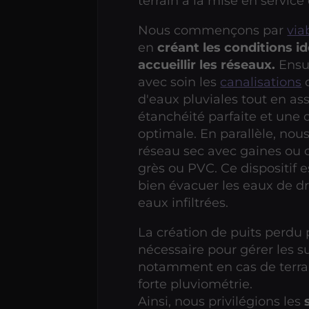
terrain à la mise en service
Nous commençons par
viab
en
créant les conditions i
accueillir les réseaux.
Ensu
avec soin les
canalisations
d
d'eaux pluviales tout en as
étanchéité parfaite et une d
optimale. En parallèle, nous
réseau sec avec gaines ou 
grès ou PVC. Ce dispositif 
bien évacuer les eaux de d
eaux infiltrées.
La création de puits perdu 
nécessaire pour gérer les s
notamment en cas de terrai
forte pluviométrie.
Ainsi, nous privilégions les