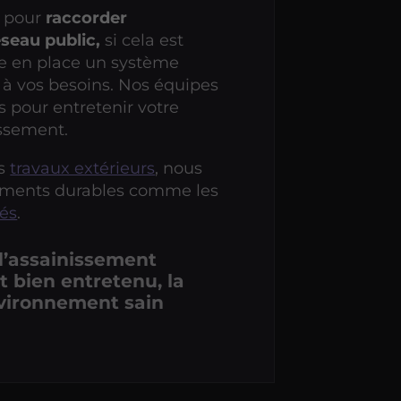
 pour
raccorder
éseau public,
si cela est
re en place un système
à vos besoins. Nos équipes
s pour entretenir votre
ssement.
es
travaux extérieurs
, nous
ements durables comme les
és
.
’assainissement
 bien entretenu, la
vironnement sain