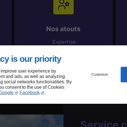
Nos atouts
Expertise
Qualité de service
Garantie décennale
cy is our priority
Ponctualité
 improve user experience by
Customize
nt and ads, as well as analyzing
ng social networks functionalities. By
you consent to the use of Cookies
Google
Facebook
.
Service 