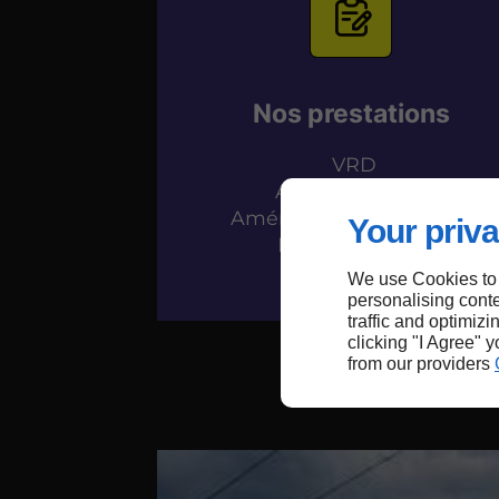
Nos prestations
VRD
Assainissement
Aménagement extérieur
Your priva
Pose d'enrobés
Pavage
We use Cookies to
personalising conte
traffic and optimizi
clicking "I Agree" 
from our providers