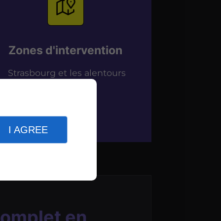
Zones d'intervention
Strasbourg et les alentours
I AGREE
complet en