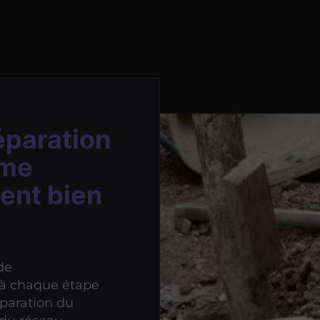
éparation
ème
ent bien
de
r à chaque étape
éparation du