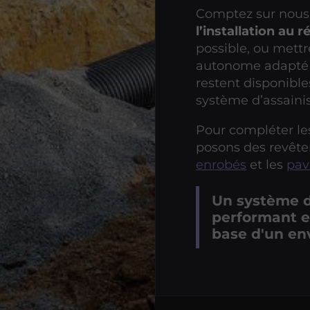
Comptez sur nous
l’installation au r
possible, ou mett
autonome adapté 
restent disponible
système d’assaini
Pour compléter l
posons des revêt
enrobés
et les
pav
Un système d
performant et
base d'un en