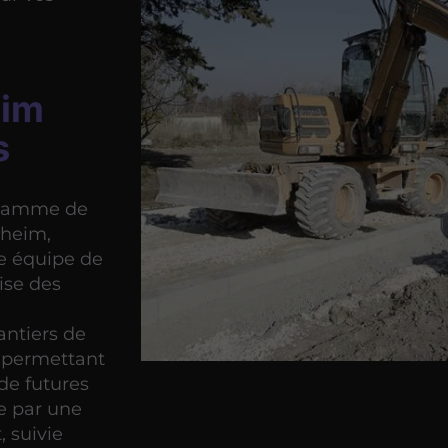
eim
s
 gamme de
heim,
ne équipe de
lise des
antiers de
, permettant
de futures
e par une
, suivie