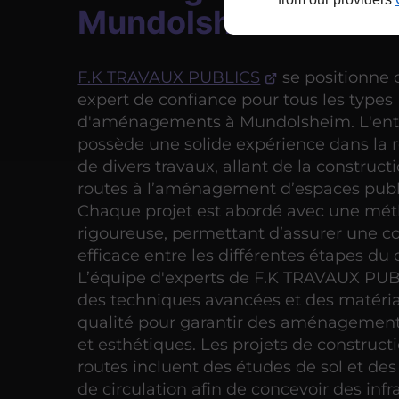
Mundolsheim
F.K TRAVAUX PUBLICS
se positionne
expert de confiance pour tous les types
d'aménagements à Mundolsheim. L'ent
possède une solide expérience dans la r
de divers travaux, allant de la construct
routes à l’aménagement d’espaces publ
Chaque projet est abordé avec une mé
rigoureuse, permettant d’assurer une c
efficace entre les différentes étapes du 
L’équipe d'experts de F.K TRAVAUX PUBL
des techniques avancées et des matéri
qualité pour garantir des aménagement
et esthétiques. Les projets de construct
routes incluent des études de sol et des
de circulation afin de concevoir des infr