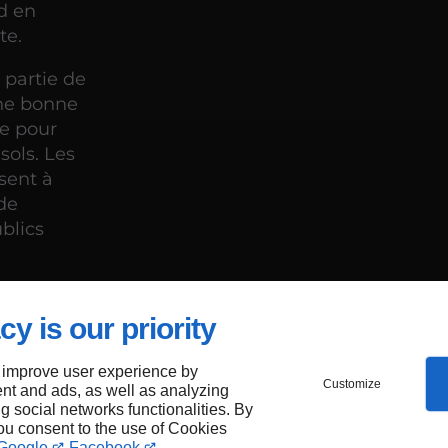
d en
te.
 partie de
Une bonne
le pour
sols. Les
sent à
 de
blics
cy is our priority
S :
 improve user experience by
Customize
nt and ads, as well as analyzing
ng social networks functionalities. By
you consent to the use of Cookies
Google
Facebook
.