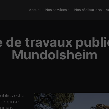
Accueil
Nos services
Nos réalisations
Ac
e de travaux publi
Mundolsheim
ublics est à
s'impose
ur vos