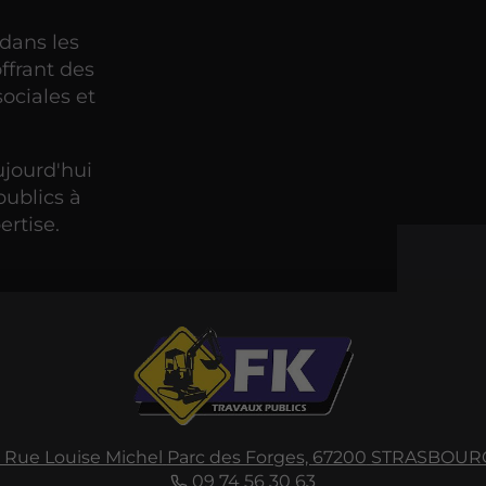
 dans les
offrant des
sociales et
jourd'hui
publics à
rtise.
1 Rue Louise Michel
Parc des Forges,
67200
STRASBOUR
09 74 56 30 63