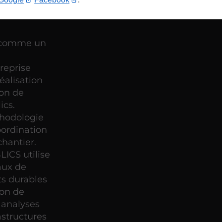
 comme un
reprise
éalisation
ion de
ics.
thodologie
oordination
chantier.
ICS utilise
aux de
s durables
ion de
 analyses
astructures