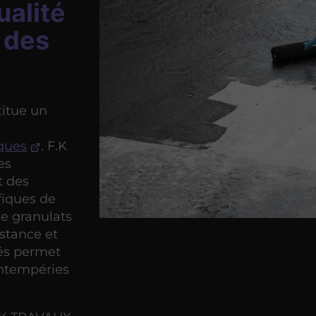
ualité
 des
itue un
iques
. F.K
es
t des
fiques de
e granulats
istance et
bés permet
intempéries