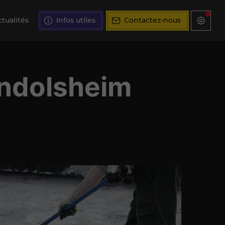
tualités
Infos utiles
Contactez-nous
undolsheim