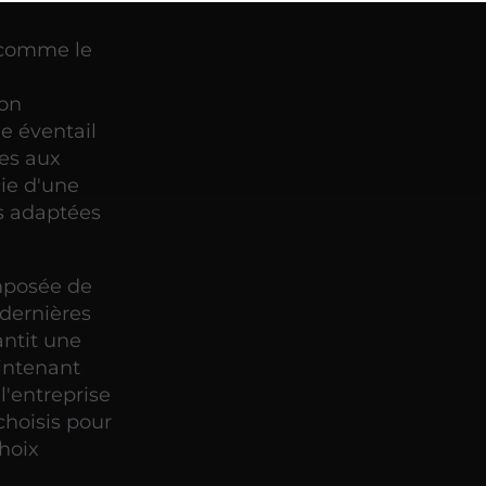
 comme le
son
e éventail
les aux
ie d'une
ns adaptées
mposée de
 dernières
antit une
aintenant
l'entreprise
choisis pour
choix