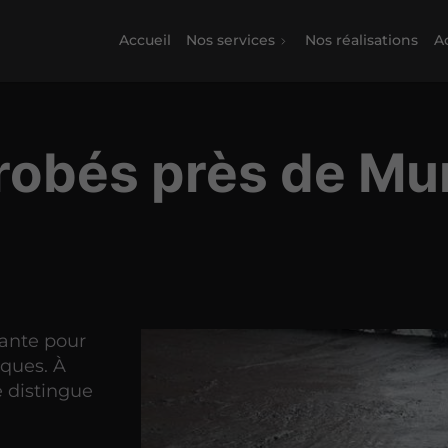
Accueil
Nos services
Nos réalisations
Ac
robés près de M
tante pour
iques. À
 distingue