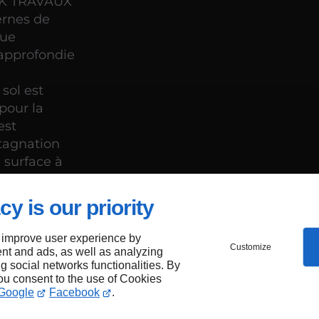
F.K TRAVAUX
ernes de
que
approfondie
sol est
pour la
est
stagnation
 surface à
cy is our priority
 improve user experience by
CS,
Customize
nt and ads, as well as analyzing
ng social networks functionalities. By
e
you consent to the use of Cookies
Google
Facebook
.
sheim