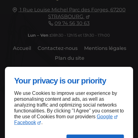
1 Rue Louise Michel
Parc des Forges,
67200
STRASBOURG
09 74 56 30 63
Lun – Ven :
08h30 - 12h15 et 13h30 - 17h00
Accueil
Contactez-nous
Mentions légales
Plan du site
Your privacy is our priority
We use Cookies to improve user experience by
Haut de page
personalising content and ads, as well as
analyzing traffic and optimizing social networks
functionalities. By clicking "I Agree" you consent to
the use of Cookies from our providers
Google
Facebook
.