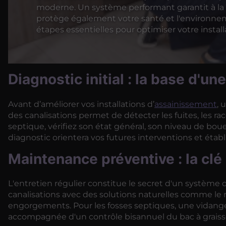
moderne. Un système performant garantit à la f
protège également votre santé et l'environn
étapes essentielles pour optimiser votre install
Diagnostic initial : la base d'un
Avant d’améliorer vos installations d’
assainissement
, 
des canalisations permet de détecter les fuites, les ra
septique, vérifiez son état général, son niveau de bo
diagnostic orientera vos futures interventions et établir
Maintenance préventive : la clé 
L'entretien régulier constitue le secret d'un systèm
canalisations avec des solutions naturelles comme le
engorgements. Pour les fosses septiques, une vidang
accompagnée d'un contrôle bisannuel du bac à graiss