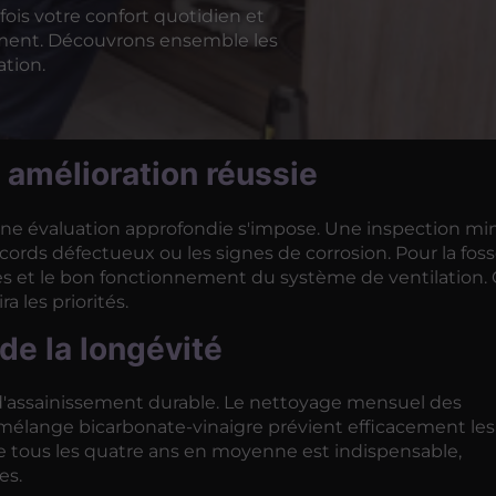
ois votre confort quotidien et
ement. Découvrons ensemble les
ation.
e amélioration réussie
une évaluation approfondie s'impose. Une inspection mi
ccords défectueux ou les signes de corrosion. Pour la fos
ues et le bon fonctionnement du système de ventilation.
a les priorités.
de la longévité
e d'assainissement durable. Le nettoyage mensuel des
 mélange bicarbonate-vinaigre prévient efficacement les
e tous les quatre ans en moyenne est indispensable,
es.