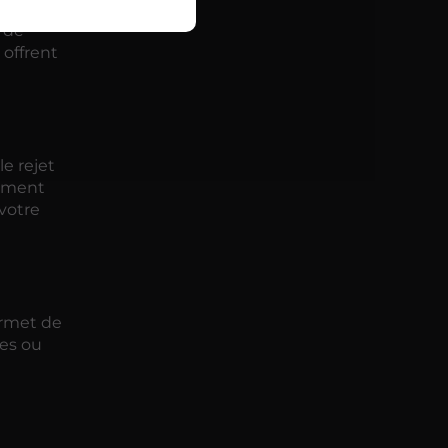
 de
offrent
e rejet
sement
 votre
ermet de
tes ou