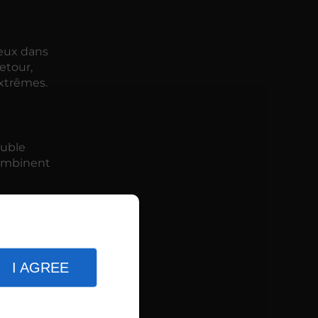
veux dans
etour,
extrêmes.
ouble
combinent
 toit et
s
I AGREE