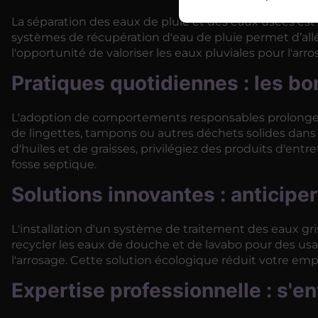
La séparation des eaux de pluie et des eaux usées est 
systèmes de récupération d'eau de pluie permet d’al
l'opportunité de valoriser les eaux pluviales pour l'a
Pratiques quotidiennes : les b
L'adoption de comportements responsables prolonge la 
de lingettes, tampons ou autres déchets solides dans l
d'huiles et de graisses, privilégiez des produits d'ent
fosse septique.
Solutions innovantes : anticiper 
L'installation d'un système de traitement des eaux gr
recycler les eaux de douche et de lavabo pour des us
l'arrosage. Cette solution écologique réduit votre em
Expertise professionnelle : s'e