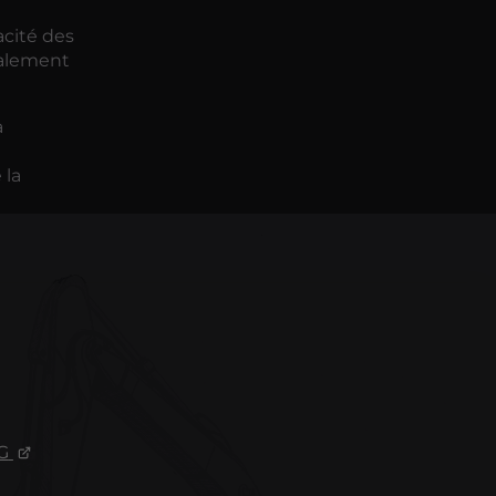
acité des
ralement
a
 la
G