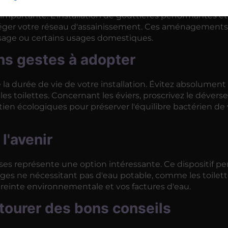
importante. L'installation de gouttières performantes et
léger votre réseau d'assainissement. Ces aménagements 
rrosage ou certains usages domestiques.
ons gestes à adopter
durée de vie de votre installation. Évitez absolument l
es toilettes. Concernant les éviers, proscrivez le déver
retien écologiques pour préserver l'équilibre bactérien de
l'avenir
ises représente une option intéressante. Ce dispositif p
ages ne nécessitant pas d'eau potable, comme les toilet
preinte environnementale et vos factures d'eau.
ntourer des bons conseils