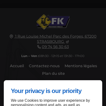
1 Rue Louise Michel
Parc des Forges,
67200
STRASBOURG
09 74 56 30 63
Lun – Ven :
08h30 - 12h15 et 13h30 - 17h00
Accueil
Contactez-nous
Mentions légales
Plan du site
Your privacy is our priority
We use Cookies to improve user experience by
Haut de page
personalising content and ads, as well as