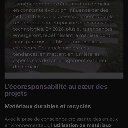
L'aménagement extérieur est un domaine
en constante évolution, influencé par des
facteurs tels que le développement durable,
l'esthétique contemporaine et les nouvelles
technologies. En 2026, plusieurs tendances
émergeront, redéfinissant la manière dont
nous pensons et utilisons nos espaces
extérieurs. Cet article explore ces
tendances, en mettant en lumière les
aspects clés de l'aménagement extérieur
de demain.
L'écoresponsabilité au cœur des
projets
Matériaux durables et recyclés
Avec la prise de conscience croissante des enjeux
environnementaux,
l'utilisation de matériaux